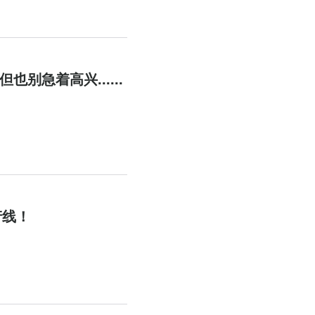
别急着高兴......
产线！